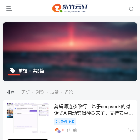
剪辑
共3篇
排序
更新
浏览
点赞
评论
剪辑师连夜改行！基于deepseek的对
话式Ai自动剪辑神器来了，支持安卓和
苹果
软件技术
1年前
8