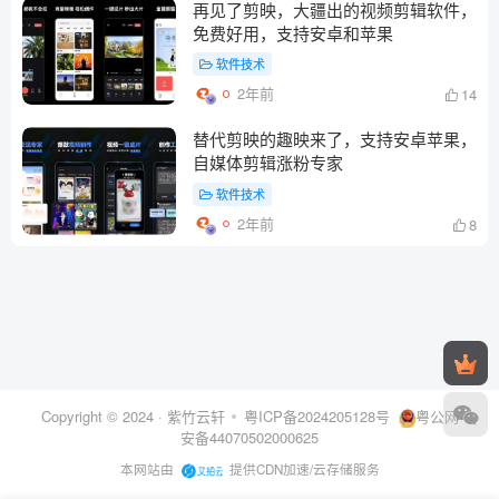
再见了剪映，大疆出的视频剪辑软件，
免费好用，支持安卓和苹果
软件技术
2年前
14
替代剪映的趣映来了，支持安卓苹果，
自媒体剪辑涨粉专家
软件技术
2年前
8
Copyright © 2024 ·
紫竹云轩
粤ICP备2024205128号
粤公网
安备44070502000625
本网站由
提供CDN加速/云存储服务