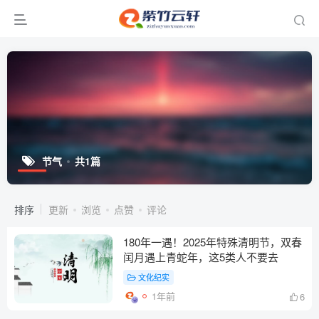
节气
共1篇
排序
更新
浏览
点赞
评论
180年一遇！2025年特殊清明节，双春
闰月遇上青蛇年，这5类人不要去
文化纪实
1年前
6