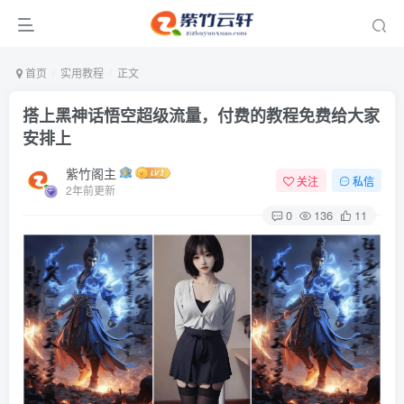
首页
实用教程
正文
搭上黑神话悟空超级流量，付费的教程免费给大家
安排上
紫竹阁主
关注
私信
2年前更新
0
136
11