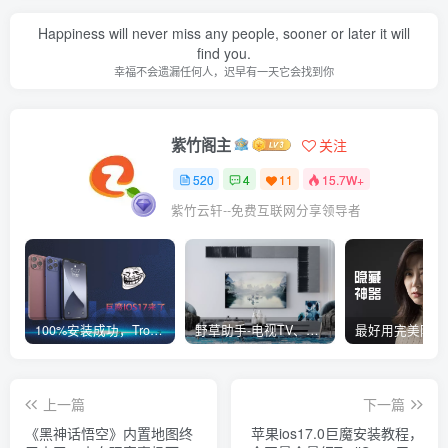
Happiness will never miss any people, sooner or later it will
find you.
幸福不会遗漏任何人，迟早有一天它会找到你
紫竹阁主
关注
520
4
11
15.7W+
紫竹云轩--免费互联网分享领导者
100%安装成功，TrollStore巨魔商店ios17来了，这些系统马上起飞了
野草助手-电视TV、安卓必装的一款软件，超级好用
上一篇
下一篇
《黑神话悟空》内置地图终
苹果ios17.0巨魔安装教程，