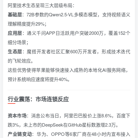
阿里技术生态呈现三大层级布局：
基础层
：72B参数的Qwen2.5-VL多模态模型，支持视频语义
理解精度提升29%；
应用层
：通义千问APP日活跃用户突破2000万，覆盖152个
细分场景；
生态层
：魔搭开发者社区汇聚600万开发者，形成技术迭代
的飞轮效应。
这些优势使得苹果能够快速接入成熟的本地化AI服务网络，
预计系统响应速度将提升40%。
行业震荡：市场连锁反应
资本市场
：消息公布当日，阿里巴巴股价上涨8.6%，百度下
跌3%，未上市的DeepSeek在GitHub星标数激增2.3万。
产业链变动
：华为、OPPO等6家厂商在48小时内宣布接入