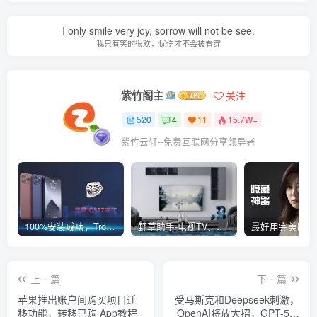
I only smile very joy, sorrow will not be see.
我只有笑的很欢，忧伤才不会被看穿
紫竹阁主
关注
520
4
11
15.7W+
紫竹云轩--免费互联网分享领导者
100%安装成功，TrollStore巨魔商店ios17来了，这些系统马上起飞了
野草助手-电视TV、安卓必装的一款软件，超级好用
上一篇
下一篇
苹果推出账户间购买项目迁
受马斯克和Deepseek刺激，
移功能，转移已购 App教程
OpenAI将放大招，GPT-5免