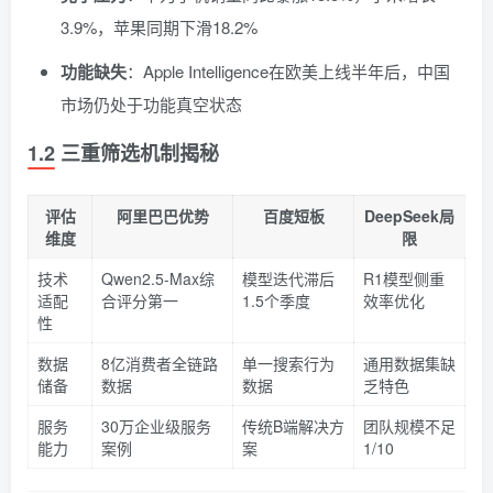
3.9%，苹果同期下滑18.2%
功能缺失
：Apple Intelligence在欧美上线半年后，中国
市场仍处于功能真空状态
1.2 三重筛选机制揭秘
评估
阿里巴巴优势
百度短板
DeepSeek局
维度
限
技术
Qwen2.5-Max综
模型迭代滞后
R1模型侧重
适配
合评分第一
1.5个季度
效率优化
性
数据
8亿消费者全链路
单一搜索行为
通用数据集缺
储备
数据
数据
乏特色
服务
30万企业级服务
传统B端解决方
团队规模不足
能力
案例
案
1/10