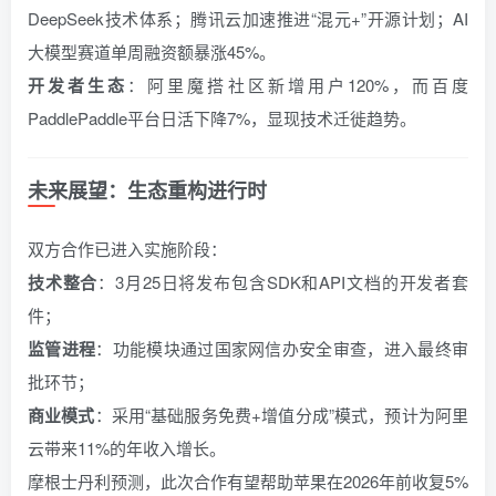
DeepSeek技术体系；腾讯云加速推进“混元+”开源计划；AI
大模型赛道单周融资额暴涨45%。
开发者生态
：阿里魔搭社区新增用户120%，而百度
PaddlePaddle平台日活下降7%，显现技术迁徙趋势。
未来展望：生态重构进行时
双方合作已进入实施阶段：
技术整合
：3月25日将发布包含SDK和API文档的开发者套
件；
监管进程
：功能模块通过国家网信办安全审查，进入最终审
批环节；
商业模式
：采用“基础服务免费+增值分成”模式，预计为阿里
云带来11%的年收入增长。
摩根士丹利预测，此次合作有望帮助苹果在2026年前收复5%