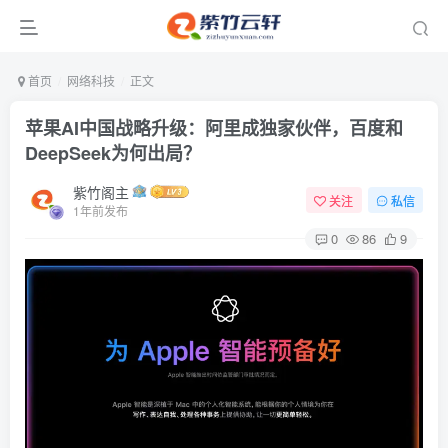
首页
网络科技
正文
苹果AI中国战略升级：阿里成独家伙伴，百度和
DeepSeek为何出局？
紫竹阁主
关注
私信
1年前发布
0
86
9