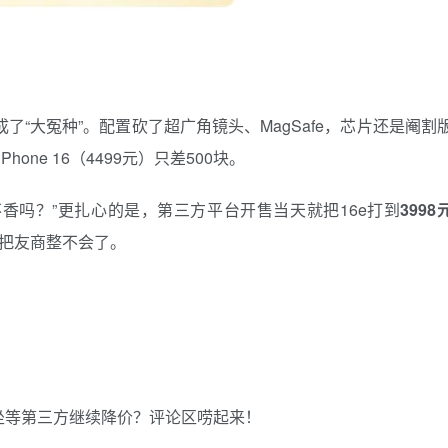
底成了“大冤种”。配置砍了超广角镜头、MagSafe，芯片还是阉割
hone 16（4499元）只差500块。
不香吗？”更扎心的是，第三方平台开售当天就把16e打到
3998
把友商整不会了。
坐等第三方继续降价？评论区唠起来！