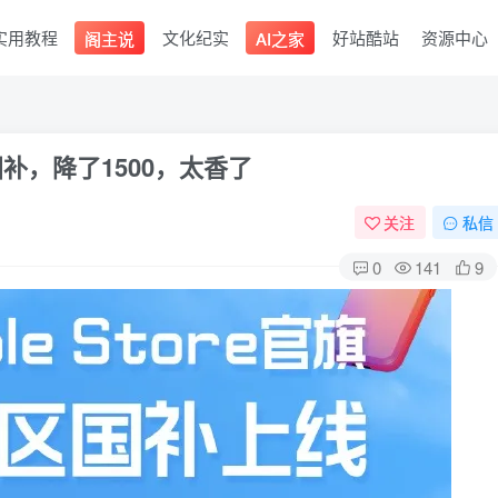
实用教程
文化纪实
好站酷站
资源中心
阁主说
AI之家
国补，降了1500，太香了
关注
私信
0
141
9