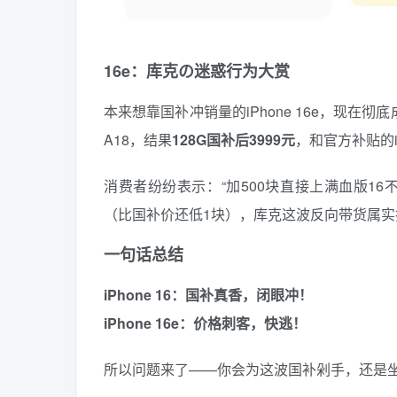
16e：库克の迷惑行为大赏
本来想靠国补冲销量的iPhone 16e，现在彻
A18，结果
128G国补后3999元
，和官方补贴的iP
消费者纷纷表示：“加500块直接上满血版16
（比国补价还低1块），库克这波反向带货属实
一句话总结
iPhone 16：国补真香，闭眼冲！
iPhone 16e：价格刺客，快逃！
所以问题来了——你会为这波国补剁手，还是