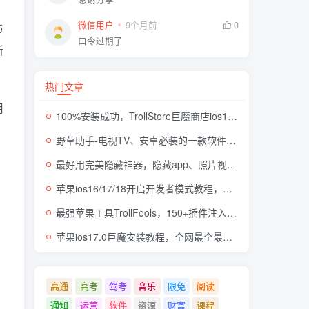
微信用户
9个月前
0
与
口令过期了
新
热门文章
用
100%安装成功，TrollStore巨魔商店ios17来了，这些系统马上起飞了
野草助手-电视TV、安卓必装的一款软件，超级好用
最好用完美隐藏神器，隐藏app、照片视频，自身伪装成计算器，完全免费无广
苹果ios16/17/18开启开发者模式教程，开发者模式有什么用
最强苹果工具TrollFools，150+插件注入，让你的iphone起飞！
苹果ios17.0巨魔安装教程，全网最全最细TrollStore巨魔商店方法，支持所有机型
高通
高考
驾考
音乐
限免
阅读
通知
运营
软件
资源
财富
课程