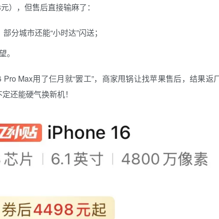
8元），但售后直接输麻了：
，部分城市还能“小时达”闪送；
奢望。
6 Pro Max用了仨月就“罢工”，商家甩锅让找苹果售后，结果返
不定还能硬气换新机！