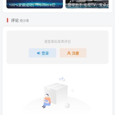
100%安装成功，TrollStore巨魔商店ios17来了，这些系统马上起飞了
野草助手-电视TV、
评论
抢沙发
请登录后发表评论
登录
注册