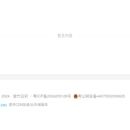
暂无内容
© 2024 ·
紫竹云轩
粤ICP备2024205128号
粤公网安备44070502000625
提供CDN加速/云存储服务