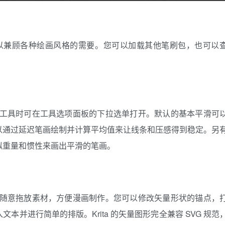
预设，可以兼顾各种绘画风格的需要。您可以加载其他笔刷包，也可以
。
绘笔刷工具时可在工具选项面板的下拉选单打开。默认的基本平滑可
以通过延迟笔画绘制并计算平均值来让线条和压感得到稳定。另
拟重量和惯性来画出平滑的笔画。
库可以随意拖放素材，方便漫画制作。您可以修改矢量形状的锚点，
并进行简单的排版。Krita 的矢量图形完全兼容 SVG 规范