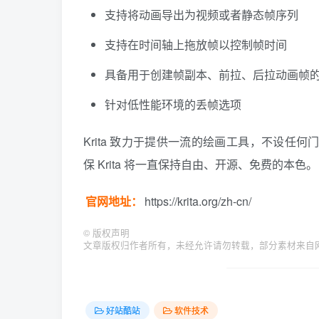
支持将动画导出为视频或者静态帧序列
支持在时间轴上拖放帧以控制帧时间
具备用于创建帧副本、前拉、后拉动画帧
针对低性能环境的丢帧选项
Krita 致力于提供一流的绘画工具，不设任何
保 Krita 将一直保持自由、开源、免费的本色。
官网地址：
https://krita.org/zh-cn/
©
版权声明
文章版权归作者所有，未经允许请勿转载，部分素材来自网络，如有
好站酷站
软件技术