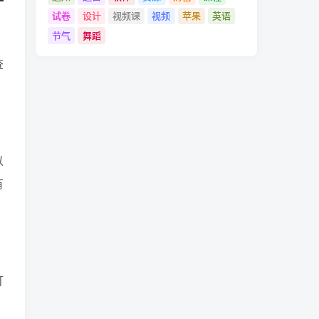
试卷
设计
视频课
视频
苹果
英语
节气
舞蹈
查
以
有
打
，