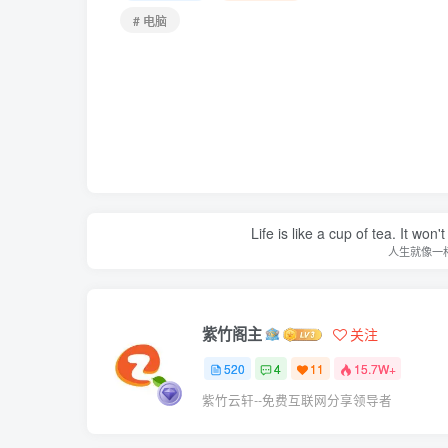
# 电脑
Life is like a cup of tea. It won'
人生就像一
紫竹阁主
关注
520
4
11
15.7W+
紫竹云轩--免费互联网分享领导者