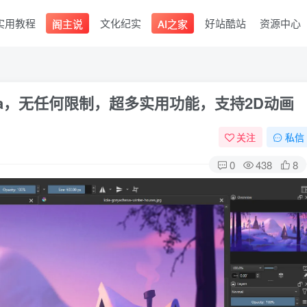
实用教程
文化纪实
好站酷站
资源中心
阁主说
AI之家
ta，无任何限制，超多实用功能，支持2D动画
关注
私信
0
438
8