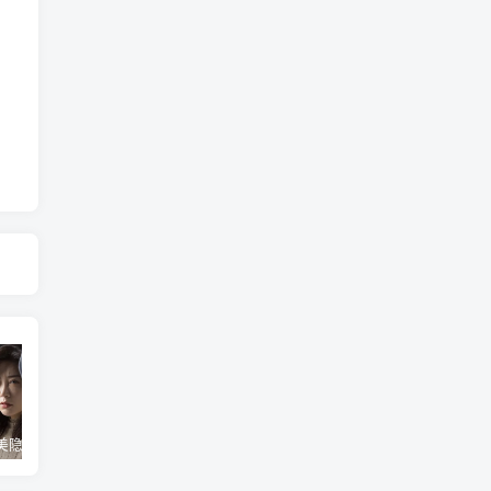
最好用完美隐藏神器，隐藏app、照片视频，自身伪装成计算器，完全免费无广
苹果ios16/17/18开启开发者模式教程，开发者模式有什么用
最强苹果工具TrollFools，150+插件注入，让你的iphone起飞！