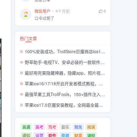
微信用户
9个月前
0
口令过期了
热门文章
100%安装成功，TrollStore巨魔商店ios17来了，这些系统马上起飞了
野草助手-电视TV、安卓必装的一款软件，超级好用
最好用完美隐藏神器，隐藏app、照片视频，自身伪装成计算器，完全免费无广
苹果ios16/17/18开启开发者模式教程，开发者模式有什么用
最强苹果工具TrollFools，150+插件注入，让你的iphone起飞！
苹果ios17.0巨魔安装教程，全网最全最细TrollStore巨魔商店方法，支持所有机型
高通
高考
驾考
音乐
限免
阅读
通知
运营
软件
资源
财富
课程