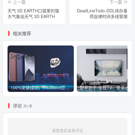
上一篇
下一篇
天气 3D EARTH口袋里的强
DeadLineTodo-DDL待办事
大气象站天气 3D EARTH
项自律时间多线管理
相关推荐
100%安装成功，TrollStore巨魔商店ios17来了，这些系统马上起飞了
野草助手-电视TV、
评论
共1条
请登录后发表评论