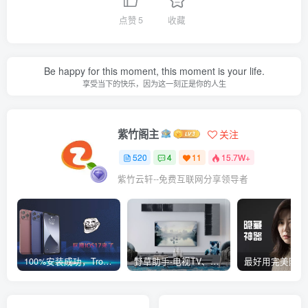
点赞
5
收藏
Be happy for this moment, this moment is your life.
享受当下的快乐，因为这一刻正是你的人生
紫竹阁主
关注
520
4
11
15.7W+
紫竹云轩--免费互联网分享领导者
100%安装成功，TrollStore巨魔商店ios17来了，这些系统马上起飞了
野草助手-电视TV、安卓必装的一款软件，超级好用