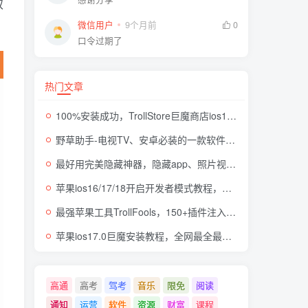
双
微信用户
9个月前
0
口令过期了
热门文章
100%安装成功，TrollStore巨魔商店ios17来了，这些系统马上起飞了
野草助手-电视TV、安卓必装的一款软件，超级好用
最好用完美隐藏神器，隐藏app、照片视频，自身伪装成计算器，完全免费无广
苹果ios16/17/18开启开发者模式教程，开发者模式有什么用
最强苹果工具TrollFools，150+插件注入，让你的iphone起飞！
苹果ios17.0巨魔安装教程，全网最全最细TrollStore巨魔商店方法，支持所有机型
高通
高考
驾考
音乐
限免
阅读
通知
运营
软件
资源
财富
课程