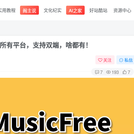
实用教程
文化纪实
好站酷站
资源中心
阁主说
AI之家
所有平台，支持双端，啥都有！
关注
私信
7
193
7