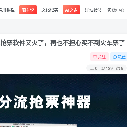
实用教程
文化纪实
好站酷站
资源中心
阁主说
AI之家
流抢票软件又火了，再也不担心买不到火车票了
关注
私信
0
189
9