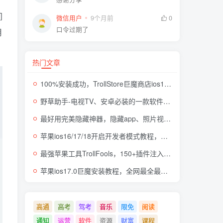
间
微信用户
9个月前
0
口令过期了
月
热门文章
100%安装成功，TrollStore巨魔商店ios17来了，这些系统马上起飞了
野草助手-电视TV、安卓必装的一款软件，超级好用
最好用完美隐藏神器，隐藏app、照片视频，自身伪装成计算器，完全免费无广
苹果ios16/17/18开启开发者模式教程，开发者模式有什么用
最强苹果工具TrollFools，150+插件注入，让你的iphone起飞！
苹果ios17.0巨魔安装教程，全网最全最细TrollStore巨魔商店方法，支持所有机型
高通
高考
驾考
音乐
限免
阅读
通知
运营
软件
资源
财富
课程