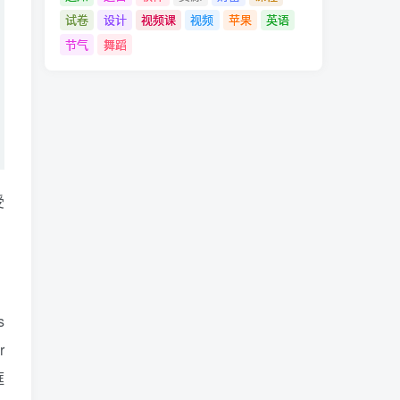
试卷
设计
视频课
视频
苹果
英语
节气
舞蹈
受
s
r
框