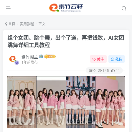
首页
实用教程
正文
组个女团、跳个舞，出个了道，再把钱数，AI女团
跳舞详细工具教程
紫竹阁主
关注
私信
1年前发布
0
146
11