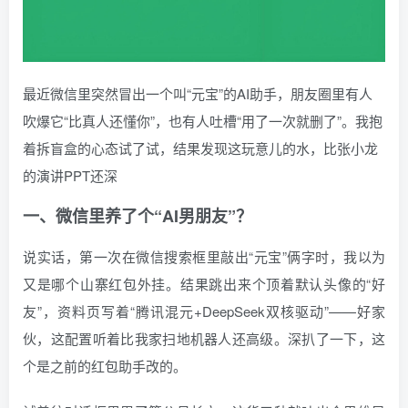
最近微信里突然冒出一个叫“元宝”的AI助手，朋友圈里有人
吹爆它“比真人还懂你”，也有人吐槽“用了一次就删了”。我抱
着拆盲盒的心态试了试，结果发现这玩意儿的水，比张小龙
的演讲PPT还深
一、微信里养了个“AI男朋友”？
说实话，第一次在微信搜索框里敲出“元宝”俩字时，我以为
又是哪个山寨红包外挂。结果跳出来个顶着默认头像的“好
友”，资料页写着“腾讯混元+DeepSeek双核驱动”——好家
伙，这配置听着比我家扫地机器人还高级。深扒了一下，这
个是之前的红包助手改的。