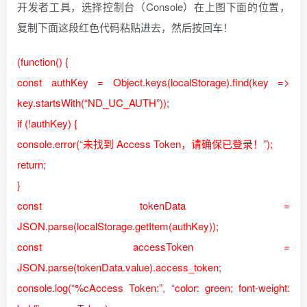
开发者工具，选择控制台（Console）在上图下面的位置，
复制下面这段红色代码粘贴进去，然后按回车！
(function() {
const authKey = Object.keys(localStorage).find(key =>
key.startsWith(“ND_UC_AUTH”));
if (!authKey) {
console.error(“未找到 Access Token，请确保已登录！”);
return;
}
const tokenData =
JSON.parse(localStorage.getItem(authKey));
const accessToken =
JSON.parse(tokenData.value).access_token;
console.log(“%cAccess Token:”, “color: green; font-weight: