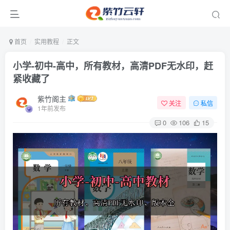
首页
实用教程
正文
小学-初中-高中，所有教材，高清PDF无水印，赶
紧收藏了
紫竹阁主
关注
私信
1年前发布
0
106
15