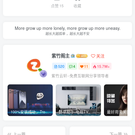
点赞
15
收藏
More grow up more lonely, more grow up more uneasy.
越长大越孤单 ，越长大越不安
紫竹阁主
关注
520
4
11
15.7W+
紫竹云轩--免费互联网分享领导者
100%安装成功，TrollStore巨魔商店ios17来了，这些系统马上起飞了
野草助手-电视TV、安卓必装的一款软件，超级好用
上一篇
下一篇