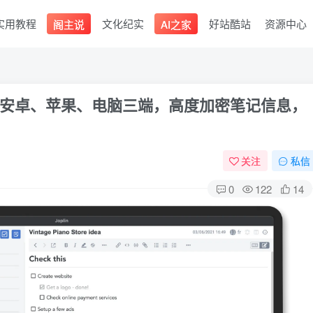
实用教程
文化纪实
好站酷站
资源中心
阁主说
AI之家
安卓、苹果、电脑三端，高度加密笔记信息，
关注
私信
0
122
14