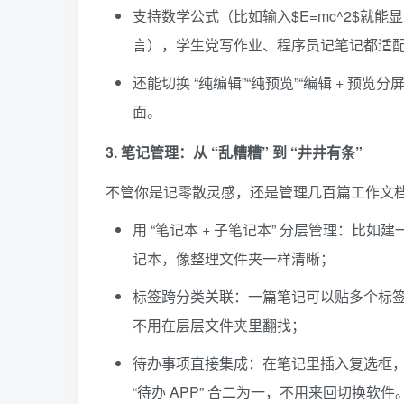
支持数学公式（比如输入$E=mc^2$就能显
言），学生党写作业、程序员记笔记都适
还能切换 “纯编辑”“纯预览”“编辑 + 
面。
3. 笔记管理：从 “乱糟糟” 到 “井井有条”
不管你是记零散灵感，还是管理几百篇工作文档，Jop
用 “笔记本 + 子笔记本” 分层管理：比如建一
记本，像整理文件夹一样清晰；
标签跨分类关联：一篇笔记可以贴多个标签，比
不用在层层文件夹里翻找；
待办事项直接集成：在笔记里插入复选框，
“待办 APP” 合二为一，不用来回切换软件