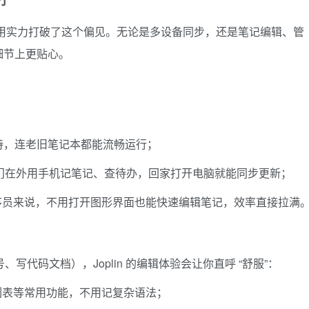
打
plin 用实力打破了这个偏见。无论是多设备同步，还是笔记编辑、管
细节上更贴心。
 全支持，连老旧笔记本都能流畅运行；
APP，出门在外用手机记笔记、查待办，回家打开电脑就能同步更新；
序员来说，不用打开图形界面也能快速编辑笔记，效率直接拉满
号、写代码文档），Joplin 的编辑体验会让你直呼 “舒服”：
列表等常用功能，不用记复杂语法；