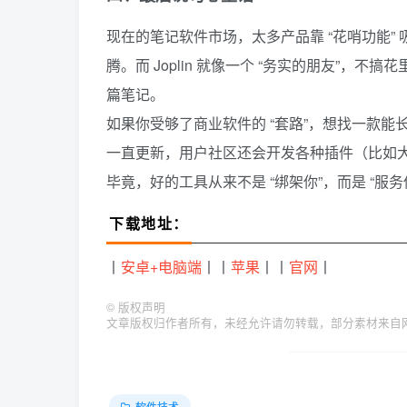
现在的笔记软件市场，太多产品靠 “花哨功能” 
腾。而 Joplin 就像一个 “务实的朋友”
篇笔记。
如果你受够了商业软件的 “套路”，想找一款能长
一直更新，用户社区还会开发各种插件（比如
毕竟，好的工具从来不是 “绑架你”，而是 “服务你
下载地址：
丨
安卓+电脑端
丨丨
苹果
丨丨
官网
丨
©
版权声明
文章版权归作者所有，未经允许请勿转载，部分素材来自网络，如有
软件技术