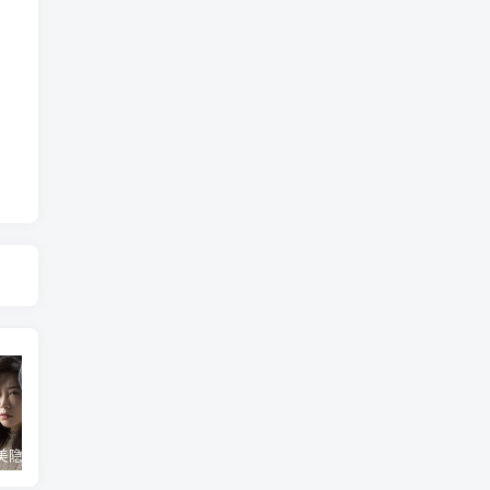
最好用完美隐藏神器，隐藏app、照片视频，自身伪装成计算器，完全免费无广
苹果ios16/17/18开启开发者模式教程，开发者模式有什么用
最强苹果工具TrollFools，150+插件注入，让你的iphone起飞！