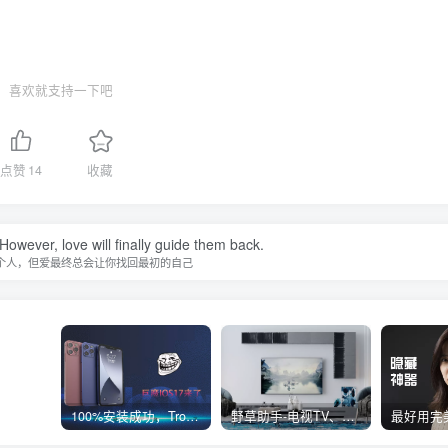
喜欢就支持一下吧
点赞
14
收藏
owever, love will finally guide them back.
个人，但爱最终总会让你找回最初的自己
100%安装成功，TrollStore巨魔商店ios17来了，这些系统马上起飞了
野草助手-电视TV、安卓必装的一款软件，超级好用