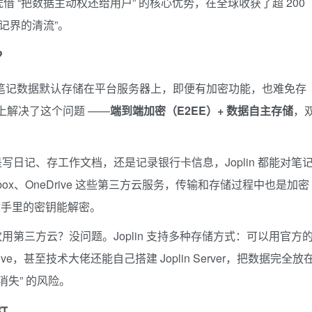
 “把数据主动权还给用户” 的核心优势，在全球收获了超 200
记界的清流”。
？
们的笔记数据默认存储在平台服务器上，即便有加密功能，也难免存
根源上解决了这个问题 ——
端到端加密（E2EE）+ 数据自主存储
，
写日记、存工作文档，还是记录银行卡信息，Joplin 都能对笔
ox、OneDrive 这些第三方云服务，传输和存储过程中也是加密
你手里的密钥能解密。
用第三方云？没问题。Joplin 支持多种存储方式：可以用官方
neDrive，甚至技术大佬还能自己搭建 Joplin Server，把数据完全放
消失” 的风险。