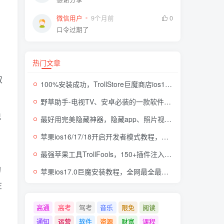
微信用户
9个月前
0
口令过期了
热门文章
双
100%安装成功，TrollStore巨魔商店ios17来了，这些系统马上起飞了
野草助手-电视TV、安卓必装的一款软件，超级好用
记
最好用完美隐藏神器，隐藏app、照片视频，自身伪装成计算器，完全免费无广
苹果ios16/17/18开启开发者模式教程，开发者模式有什么用
最强苹果工具TrollFools，150+插件注入，让你的iphone起飞！
的
苹果ios17.0巨魔安装教程，全网最全最细TrollStore巨魔商店方法，支持所有机型
在
高通
高考
驾考
音乐
限免
阅读
通知
运营
软件
资源
财富
课程