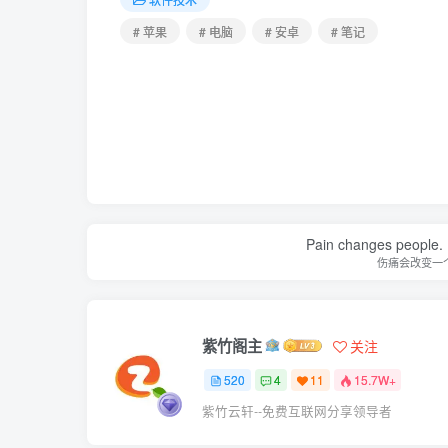
# 苹果
# 电脑
# 安卓
# 笔记
Pain changes people. H
伤痛会改变一
紫竹阁主
关注
520
4
11
15.7W+
紫竹云轩--免费互联网分享领导者