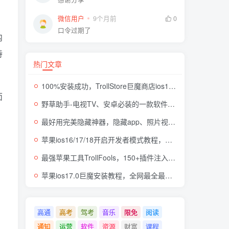
微信用户
9个月前
0
口令过期了
内
持
热门文章
100%安装成功，TrollStore巨魔商店ios17来了，这些系统马上起飞了
面
野草助手-电视TV、安卓必装的一款软件，超级好用
最好用完美隐藏神器，隐藏app、照片视频，自身伪装成计算器，完全免费无广
苹果ios16/17/18开启开发者模式教程，开发者模式有什么用
最强苹果工具TrollFools，150+插件注入，让你的iphone起飞！
苹果ios17.0巨魔安装教程，全网最全最细TrollStore巨魔商店方法，支持所有机型
高通
高考
驾考
音乐
限免
阅读
通知
运营
软件
资源
财富
课程