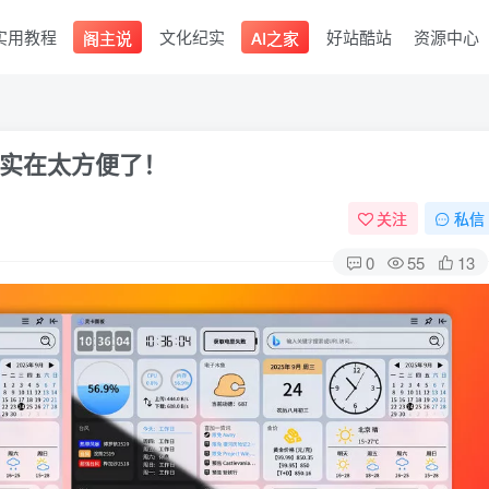
实用教程
文化纪实
好站酷站
资源中心
阁主说
AI之家
实在太方便了！
关注
私信
0
55
13