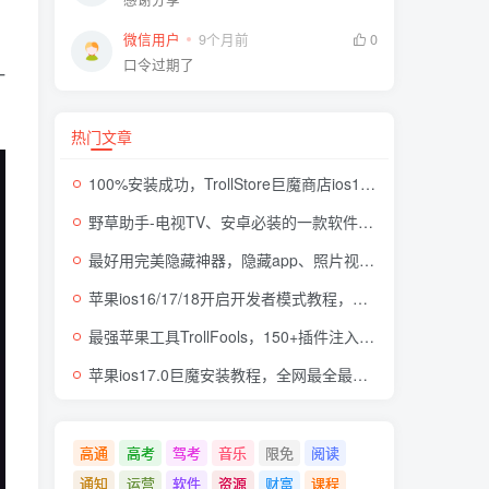
微信用户
9个月前
0
口令过期了
一
热门文章
100%安装成功，TrollStore巨魔商店ios17来了，这些系统马上起飞了
野草助手-电视TV、安卓必装的一款软件，超级好用
最好用完美隐藏神器，隐藏app、照片视频，自身伪装成计算器，完全免费无广
苹果ios16/17/18开启开发者模式教程，开发者模式有什么用
最强苹果工具TrollFools，150+插件注入，让你的iphone起飞！
苹果ios17.0巨魔安装教程，全网最全最细TrollStore巨魔商店方法，支持所有机型
高通
高考
驾考
音乐
限免
阅读
通知
运营
软件
资源
财富
课程