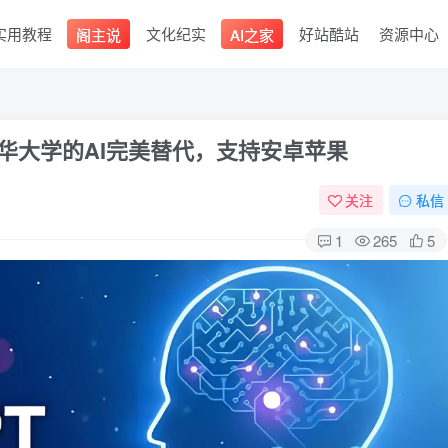
实用教程
文化纪实
好站酷站
资源中心
阁主说
AI之家
清华大学的AI完美替代，支持安卓苹果
关注
私信
1
265
5