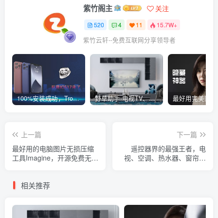
紫竹阁主
关注
520
4
11
15.7W+
紫竹云轩--免费互联网分享领导者
100%安装成功，TrollStore巨魔商店ios17来了，这些系统马上起飞了
野草助手-电视TV、安卓必装的一款软件，超级好用
上一篇
下一篇
最好用的电脑图片无损压缩
遥控器界的最强王者，电
工具Imagine，开源免费无
视、空调、热水器、窗帘应
广，支持多种格式
用尽有
相关推荐