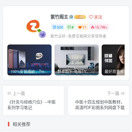
紫竹阁主
关注
520
4
11
15.7W+
紫竹云轩--免费互联网分享领导者
100%安装成功，TrollStore巨魔商店ios17来了，这些系统马上起飞了
野草助手-电视TV、安卓必装的一款软件，超级好用
上一篇
下一篇
《针灸与经络穴位》--中医
中医十四五规划中医教材，
系列学习笔记
高清PDF彩图系列网盘下载
相关推荐