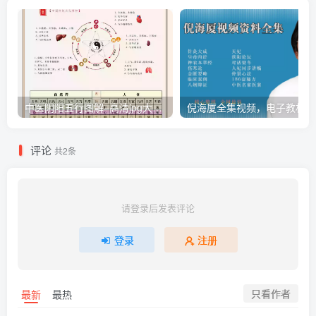
中医阴阳五行图解–高清jpg大图–带psd源文件
倪
评论
共2条
请登录后发表评论
登录
注册
只看作者
最新
最热