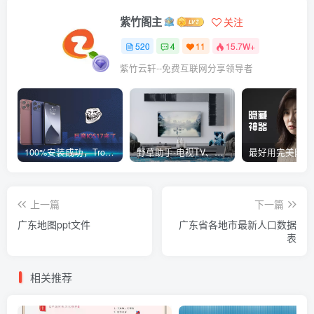
紫竹阁主
关注
520
4
11
15.7W+
紫竹云轩--免费互联网分享领导者
100%安装成功，TrollStore巨魔商店ios17来了，这些系统马上起飞了
野草助手-电视TV、安卓必装的一款软件，超级好用
上一篇
下一篇
广东地图ppt文件
广东省各地市最新人口数据
表
相关推荐