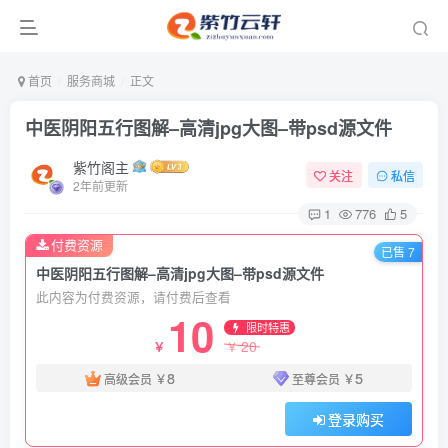
首页
服务商城
正文
中医阴阳五行图解–高清jpg大图–带psd源文件
紫竹阁主
关注
私信
2年前更新
1
776
5
付费资源
已售 7
中医阴阳五行图解–高清jpg大图–带psd源文件
此内容为付费资源，请付费后查看
10
限时特惠
20
￥
￥
8
5
高级会员
￥
至尊会员
￥
登录购买