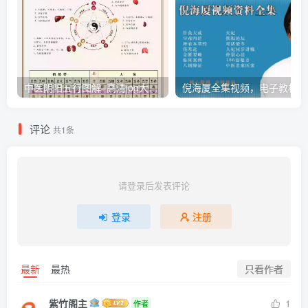
中医阴阳五行图解–高清jpg大图–带psd源文件
倪
评论
共1条
请登录后发表评论
登录
注册
只看作者
最新
最热
紫竹阁主
1
作者