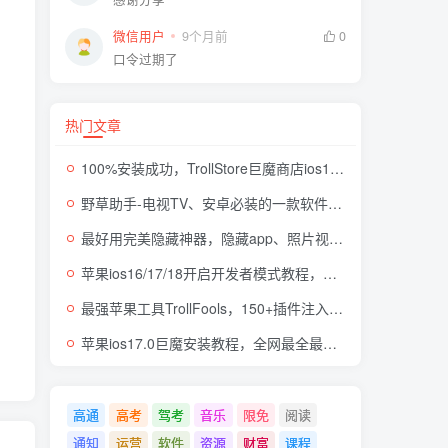
微信用户
9个月前
0
口令过期了
热门文章
100%安装成功，TrollStore巨魔商店ios17来了，这些系统马上起飞了
野草助手-电视TV、安卓必装的一款软件，超级好用
最好用完美隐藏神器，隐藏app、照片视频，自身伪装成计算器，完全免费无广
苹果ios16/17/18开启开发者模式教程，开发者模式有什么用
最强苹果工具TrollFools，150+插件注入，让你的iphone起飞！
苹果ios17.0巨魔安装教程，全网最全最细TrollStore巨魔商店方法，支持所有机型
高通
高考
驾考
音乐
限免
阅读
通知
运营
软件
资源
财富
课程