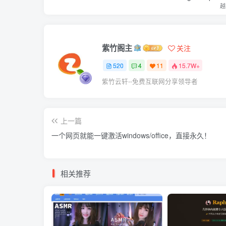
越
紫竹阁主
关注
520
4
11
15.7W+
紫竹云轩--免费互联网分享领导者
上一篇
一个网页就能一键激活windows/office，直接永久！
相关推荐