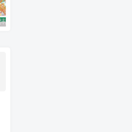
小学、初中、高中所有教材下载工具，宝妈宝爸必备神器
国产AI搜索神器，无广、直达结果，整理、分析、还能生成ppt