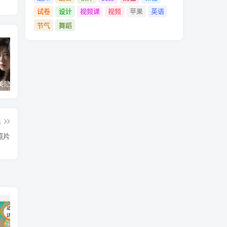
试卷
设计
视频课
视频
苹果
英语
节气
舞蹈
最好用完美隐藏神器，隐藏app、照片视频，自身伪装成计算器，完全免费无广
苹果ios16/17/18开启开发者模式教程，开发者模式有什么用
最强苹果工具TrollFools，150+插件注入，让你的iphone起飞！
篇
照片