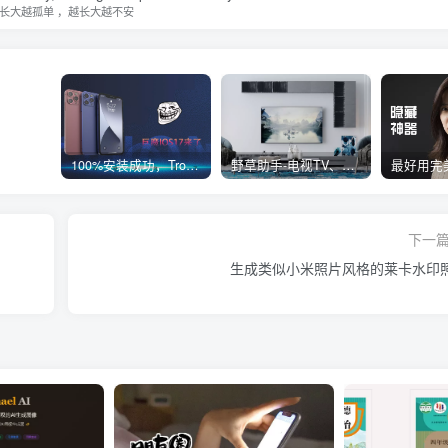
长大越孤单 ，越长大越不安
100%安装成功，TrollStore巨魔商店ios17来了，这些系统马上起飞了
野草助手-电视TV、安卓必装的一款软件，超级好用
下一
生成类似小米照片风格的莱卡水印