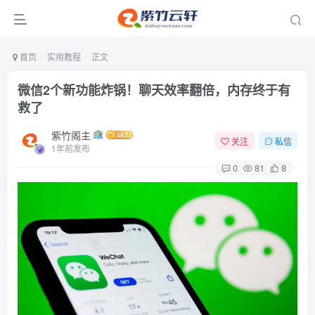
首页
实用教程
正文
微信2个新功能炸锅！聊天效率翻倍，内存终于有
救了
紫竹阁主
关注
私信
1年前发布
0
81
8