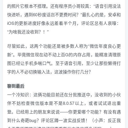
的照片它根本不搭理。还有程序员小哥较真：“语音引用没法
快进听，遇到60秒废话岂不更费时间？”最扎心的是，安卓和
iOS的更新进度好像永远差着半个月，评论区总有人哀嚎：
“为啥我还没收到？！”
尽管如此，这两个功能还是被多数人称为“微信年度良心更
新”。毕竟微信现在动不动上百G的内存占用，能精准清理原
图已经让手机多喘口气。至于语音引用，至少让那些懒得打
字的人不必切换输入法，这波操作你打几分？
聊到最后
一个冷知识：这俩功能目前还在分批推送中，没收到的小伙
伴不妨检查微信版本是不是8.0.57以上，或者试试退出重
登。已经用上的朋友来说说——你更爱哪个功能？有没有遇
到什么奇葩bug？评论区蹲一波实战反馈！（小声：反正我