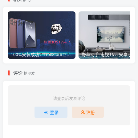
100%安装成功，TrollStore巨魔商店ios17来了，这些系统马上起飞了
野草助手-电视TV、
评论
抢沙发
请登录后发表评论
登录
注册