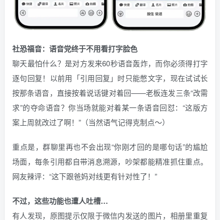
社恐福音：语音党终于不用看打字脸色
聊天最怕什么？是对方发来60秒语音轰炸，而你必须得打字
逐句回复！以前用「引用回复」时只能憋文字，现在试试长
按那条语音，直接按着说话键对着回——老板连发三条“改需
求”的夺命语音？你当场就能对着某一条语音回怼：“这版方
案上周就改过了啊！”（当然语气记得克制点～）
重点是，群聊里再也不会出现“你刚才回的是哪句话”的尴尬
场面，每条引用都自带消息溯源，吵架都能精准抓住重点。
网友辣评：“这下跟爸妈对线更有针对性了！”
不过，这些功能也遭人吐槽…
有人发现，原图提示仅限于微信内发送的图片，相册里重复