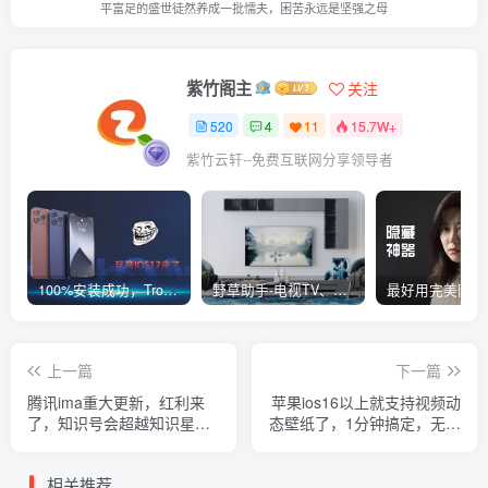
平富足的盛世徒然养成一批懦夫，困苦永远是坚强之母
紫竹阁主
关注
520
4
11
15.7W+
紫竹云轩--免费互联网分享领导者
100%安装成功，TrollStore巨魔商店ios17来了，这些系统马上起飞了
野草助手-电视TV、安卓必装的一款软件，超级好用
上一篇
下一篇
腾讯ima重大更新，红利来
苹果ios16以上就支持视频动
了，知识号会超越知识星
态壁纸了，1分钟搞定，无需
球？
巨魔越狱！
相关推荐