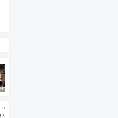
最好用完美隐藏神器，隐藏app、照片视频，自身伪装成计算器，完全免费无广
苹果ios16/17/18开启开发者模式教程，开发者模式有什么用
最强苹果工具TrollFools，150+插件注入，让你的iphone起飞！
篇
能太