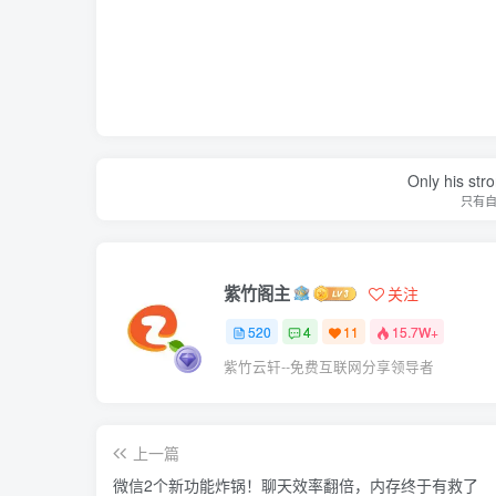
Only his str
只有
紫竹阁主
关注
520
4
11
15.7W+
紫竹云轩--免费互联网分享领导者
上一篇
微信2个新功能炸锅！聊天效率翻倍，内存终于有救了