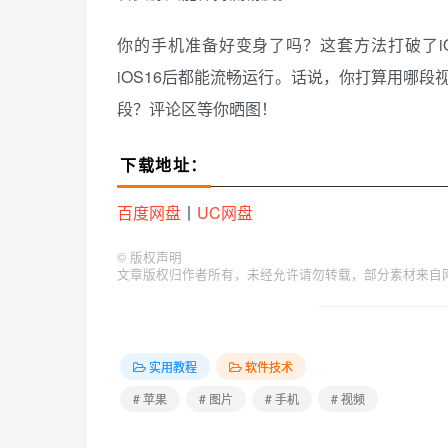
你的手机准备好变身了吗？这套方法打破了iO
iOS16后都能流畅运行。话说，你打算用哪
段？评论区等你晒图！
下载地址：
百度网盘
丨
UC网盘
©
版权声明
文章版权归作者所有，未经允许请勿转载，部分素材来自网络，如有
实用教程
软件技术
# 苹果
# 图片
# 手机
# 视频