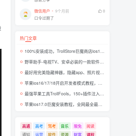
微信用户
9个月前
0
口令过期了
设
热门文章
100%安装成功，TrollStore巨魔商店ios17来了，这些系统马上起飞了
野草助手-电视TV、安卓必装的一款软件，超级好用
最好用完美隐藏神器，隐藏app、照片视频，自身伪装成计算器，完全免费无广
苹果ios16/17/18开启开发者模式教程，开发者模式有什么用
最强苹果工具TrollFools，150+插件注入，让你的iphone起飞！
苹果ios17.0巨魔安装教程，全网最全最细TrollStore巨魔商店方法，支持所有机型
高通
高考
驾考
音乐
限免
阅读
通知
运营
软件
资源
财富
课程