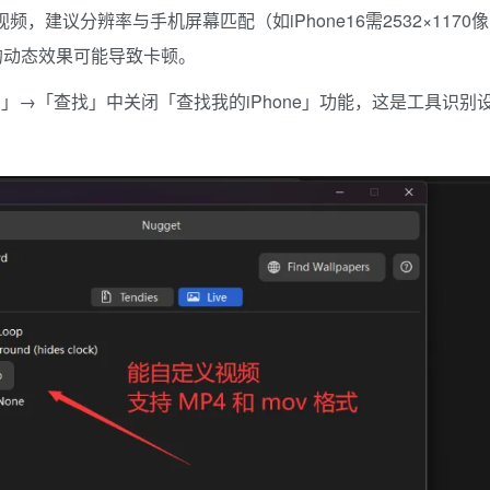
频，建议分辨率与手机屏幕匹配（如iPhone16需2532×1170像
高的动态效果可能导致卡顿。
ID」→「查找」中关闭「查找我的iPhone」功能，这是工具识别