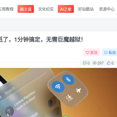
实用教程
文化纪实
好站酷站
资源中心
阁主说
AI之家
壁纸了，1分钟搞定，无需巨魔越狱！
关注
私信
0
297
6