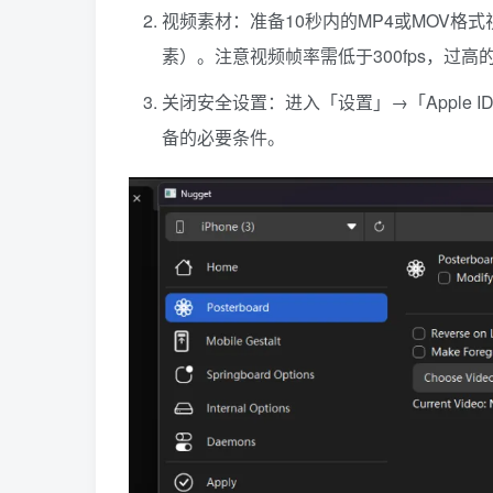
视频素材：准备10秒内的MP4或MOV格式视
素）。注意视频帧率需低于300fps，过
关闭安全设置：进入「设置」→「Apple 
备的必要条件。