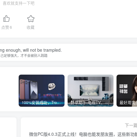
喜欢就支持一下吧
点赞
6
收藏
ong enough, will not be trampled.
自己足够强大，才不会被别人践踏
100%安装成功，TrollStore巨魔商店ios17来了，这些系统马上起飞了
野草助手-电视TV、安卓必装的一款软件，超级好用
下一
微信PC版4.0.3正式上线！电脑也能发朋友圈，这些新功