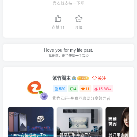
喜欢就支持一下吧
点赞
11
收藏
I love you for my life past.
我爱你，爱了整整一个曾经
紫竹阁主
关注
520
4
11
15.8W+
紫竹云轩--免费互联网分享领导者
100%安装成功，TrollStore巨魔商店ios17来了，这些系统马上起飞了
野草助手-电视TV、安卓必装的一款软件，超级好用