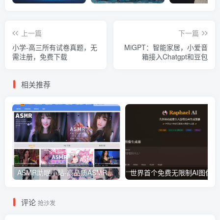
上一篇
下一篇
小学-高三所有试卷真题，无
MiGPT：智能家居，小爱音
需注册，免费下载
箱接入Chatgpt和豆包
相关推荐
ASMR助眠小站-高品质ASMR助眠视频音频在线播放网站
世界首
评论
抢沙发