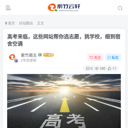
首页
好站酷站
正文
高考来临，这些网站帮你选志愿，挑学校，细到宿
舍空调
紫竹阁主
关注
私信
2年前更新
0
160
11